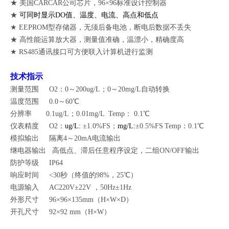
★ 美国CARCAR公司芯片，96×96标准设计控制器
★
可同时显示DO值、温度、电流、高点和低点
★ EEPROM型存储器，无须后备电池，断电后数据不丢失
★ 高性能运算放大器，测量值准确，温漂小，精确度高
★ RS485
通讯接口
可方便联入计算机进行监测
技术指示
测量范围 O2：0
～
200ug/L；0
～
20mg/L自动转换
温度范围 0
.
0～60℃
分辨率 0.1ug/L；0.01mg/L T
emp
： 0.1℃
仪表精度 O2：
ug/L:
±1.
0
%FS
；
mg/L:
±
0
.5%FS
T
emp
：0.1℃
模拟输出 隔离4～20mA电流输出
继电器输出 高低点、滞后任意程序设定，二组ON/OFF输出
防护等级 IP64
响应时间 <30秒（终值的98%，25℃）
电源输入 AC220V±22V ，50Hz±1Hz
外形尺寸 96×96×135mm（H×W×D）
开孔尺寸 92×92 mm（H×W）